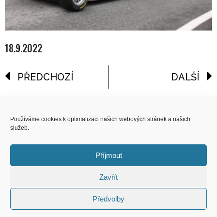
18.9.2022
PŘEDCHOZÍ
DALŠÍ
reklama
Používáme cookies k optimalizaci našich webových stránek a našich
služeb.
COPYRIGHT
© 2026 Speed Limit,
Příjmout
All Rights Reserved
Zavřít
KONTAKT
Předvolby