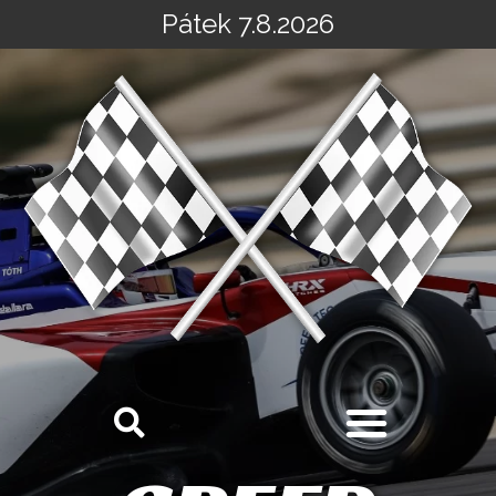
Pátek 7.8.2026
Přeskočit
na
obsah