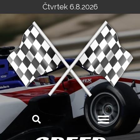
Čtvrtek 6.8.2026
Přeskočit
na
obsah