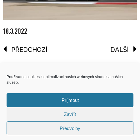
18.3.2022
PŘEDCHOZÍ
DALŠÍ
reklama
Používáme cookies k optimalizaci našich webových stránek a našich
služeb.
COPYRIGHT
© 2026 Speed Limit,
Příjmout
All Rights Reserved
Zavřít
KONTAKT
Předvolby