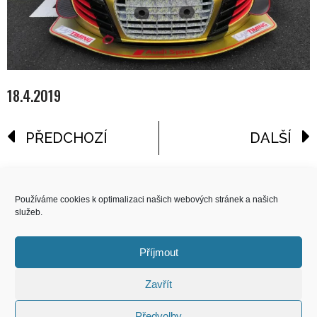
18.4.2019
PŘEDCHOZÍ
DALŠÍ
reklama
Používáme cookies k optimalizaci našich webových stránek a našich
služeb.
COPYRIGHT
© 2026 Speed Limit,
Příjmout
All Rights Reserved
Zavřít
KONTAKT
Předvolby