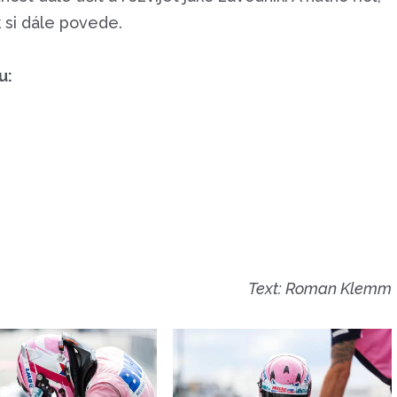
k si dále povede.
u:
Text: Roman Klemm