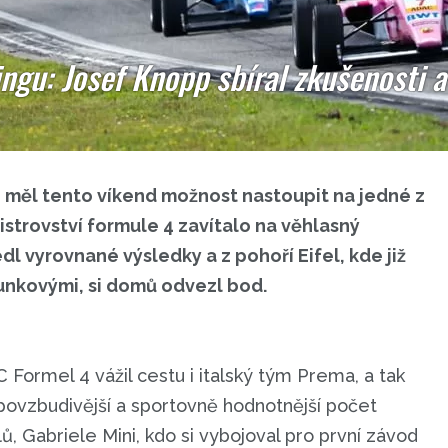
ngu: Josef Knopp sbíral zkušenosti 
 měl tento víkend možnost nastoupit na jedné z
istrovství formule 4 zavítalo na věhlasný
l vyrovnané výsledky a z pohoří Eifel, kde již
 Junkovými, si domů odvezl bod.
ormel 4 vážil cestu i italský tým Prema, a tak
 povzbudivější a sportovně hodnotnější počet
ů, Gabriele Mini, kdo si vybojoval pro první závod