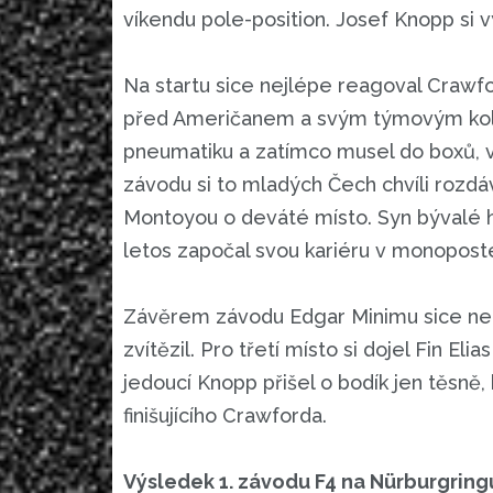
víkendu pole-position. Josef Knopp si v
Na startu sice nejlépe reagoval Crawford
před Američanem a svým týmovým kole
pneumatiku a zatímco musel do boxů, vrá
závodu si to mladých Čech chvíli rozdá
Montoyou o deváté místo. Syn bývalé 
letos započal svou kariéru v monopost
Závěrem závodu Edgar Minimu sice nebe
zvítězil. Pro třetí místo si dojel Fin 
jedoucí Knopp přišel o bodík jen těsně,
finišujícího Crawforda.
Výsledek 1. závodu F4 na Nürburgring