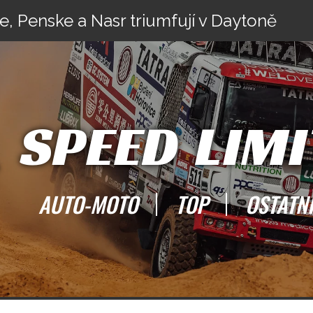
e, Penske a Nasr triumfují v Daytoně
SPEED LIMI
AUTO-MOTO
TOP
OSTATN