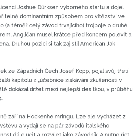
licencí Joshue Dürksen výborného startu a dojel
ěřitelně dominantním způsobem pro vítězství ve
ho (a téměř celý závod trvajícího) trojboje o druhé
em. Angličan musel krátce před koncem polevit a
a. Druhou pozici si tak zajistil Američan Jak
k ze Západních Čech Josef Kopp, pojal svůj třetí
lší kapitolu z „účebnice ziskávání zkušeností v
tě dokázal držet mezi nejlepší desítkou, v průběhu
14.
ně září na Hockenheimringu. Lze ale vycházet z
vštěvu a vydají se na pár závodů italského
st dále učit a rozvíjet jako závodník. A nutno říct,