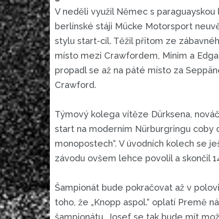
V neděli využil Němec s paraguayskou 
berlínské stáji Mücke Motorsport neuv
stylu start-cíl. Těžil přitom ze zábavné
místo mezi Crawfordem, Minim a Edgar
propadl se až na páté místo za Seppänen
Crawford.
Týmový kolega vítěze Dürksena, nováče
start na moderním Nürburgringu coby da
monopostech“. V úvodních kolech se ješ
závodu ovšem lehce povolil a skončil 
Šampionát bude pokračovat až v polovi
toho, že „Knopp aspol.“ oplatí Premě ná
šampionátu. Josef se tak bude mít možno