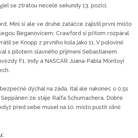
yjel se ztrátou necelé sekundy 13. pozici.
, Mini si ale ve druhé zatáčce zajistil první místo
gou Beganovicem. Crawford si přitom rozpáral
til se Knopp z prvního kola jako 11. V polovině
val s pilotem slavného příjmení Sebastianem
hvězdy F1, Indy a NASCAR Juana-Pabla Montoyi
ech.
zpečně dýchal na záda, Ital ale nakonec o 0,5s
Elias Seppänen ze stáje Ralfa Schumachera. Dobře
 když před sebe musel na 10. místo pustit silně
u: