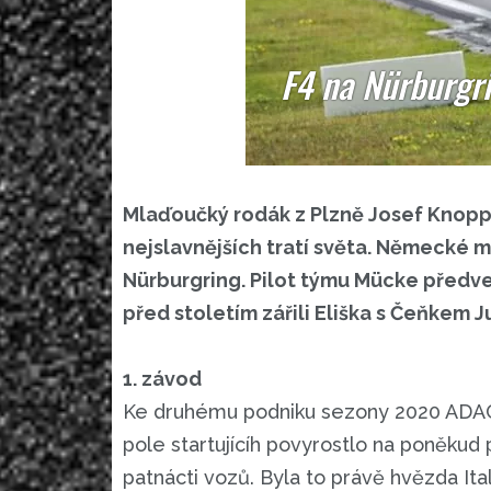
F4 na Nürburgri
Mlaďoučký rodák z Plzně Josef Knopp
nejslavnějších tratí světa. Německé m
Nürburgring. Pilot týmu Mücke předved
před stoletím zářili Eliška s Čeňkem
1. závod
Ke druhému podniku sezony 2020 ADAC F
pole startujícíh povyrostlo na poněkud
patnácti vozů. Byla to právě hvězda Ital