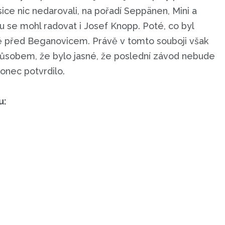
sice nic nedarovali, na pořadí Seppänen, Mini a
u se mohl radovat i Josef Knopp. Poté, co byl
ně před Beganovicem. Právě v tomto souboji však
ůsobem, že bylo jasné, že poslední závod nebude
onec potvrdilo.
u: