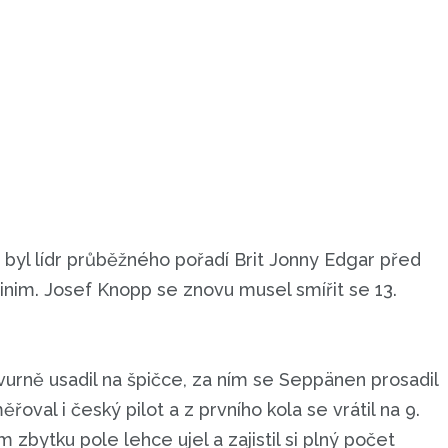
byl lídr průběžného pořadí Brit Jonny Edgar před
m. Josef Knopp se znovu musel smířit se 13.
vurně usadil na špičce, za ním se Seppänen prosadil
val i český pilot a z prvního kola se vrátil na 9.
bytku pole lehce ujel a zajistil si plný počet