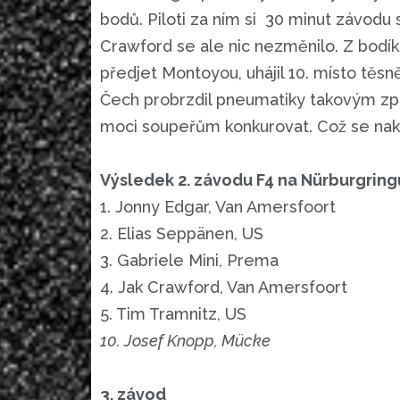
bodů. Piloti za ním si 30 minut závodu 
Crawford se ale nic nezměnilo. Z bodík
předjet Montoyou, uhájil 10. místo těs
Čech probrzdil pneumatiky takovým zp
moci soupeřům konkurovat. Což se nak
Výsledek 2. závodu F4 na Nürburgring
1. Jonny Edgar, Van Amersfoort
2. Elias Seppänen, US
3. Gabriele Mini, Prema
4. Jak Crawford, Van Amersfoort
5. Tim Tramnitz, US
10. Josef Knopp, Mücke
3. závod