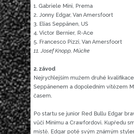
1. Gabriele Mini, Prema
2. Jonny Edgar, Van Amersfoort
3. Elias Seppänen, US
4. Victor Bernier, R-Ace
5. Francesco Pizzi, Van Amersfoort
11. Josef Knopp, Mücke
2. závod
Nejrychlejším mužem druhé kvalifikace 
Seppänenem a dopoledním vítězem Mini
časem.
Po startu se junior Red Bullu Edgar bra
vůči Minimu a Crawfordovi. Kupředu směřo
místě. Edgar poté svým známým stylem z