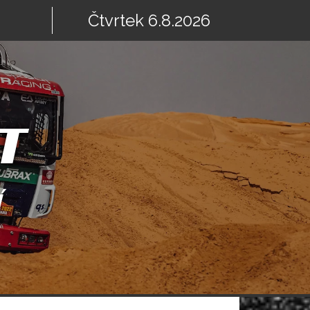
Čtvrtek 6.8.2026
T
Í