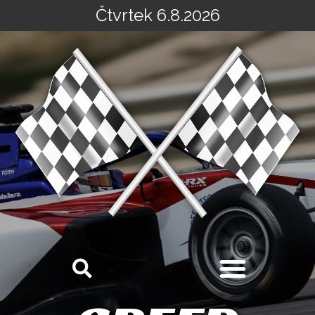
Čtvrtek 6.8.2026
Přeskočit
na
obsah