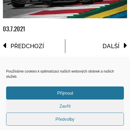
03.7.2021
PŘEDCHOZÍ
DALŠÍ
reklama
Používáme cookies k optimalizaci našich webových stránek a našich
služeb.
COPYRIGHT
© 2026 Speed Limit,
Příjmout
All Rights Reserved
Zavřít
KONTAKT
Předvolby