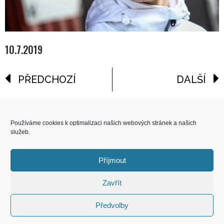
10.7.2019
PŘEDCHOZÍ
DALŠÍ
reklama
Používáme cookies k optimalizaci našich webových stránek a našich
služeb.
COPYRIGHT
© 2026 Speed Limit,
Příjmout
All Rights Reserved
Zavřít
KONTAKT
Předvolby