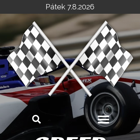
Pátek 7.8.2026
Přeskočit
na
obsah