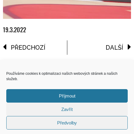
19.3.2022
PŘEDCHOZÍ
DALŠÍ
reklama
Používáme cookies k optimalizaci našich webových stránek a našich
služeb.
COPYRIGHT
© 2026 Speed Limit,
Příjmout
All Rights Reserved
Zavřít
KONTAKT
Předvolby