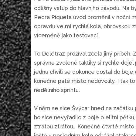
odlišný vstup do hlavního závodu. Na b
Pedra Piqueta úvod proměnil v noční můr
opravdu velmi rychlá kola, obrovskou z
víceméně jako testovací.
To Delétraz prožíval zcela jiný příběh.
správně zvolené taktiky si rychle dojel 
jednu chvíli se dokonce dostal do boje
konečné páté místo nedovolily. I tak to
nedělního sprintu.
V něm se sice Švýcar hned na začátku p
ho sice nevyřadilo z boje o elitní pětku
ztrátou ztrátou. Konečné čtvrté místo 
ještě v posledním kole odrážel ataky s