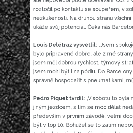
ale nepovedla podle očekávání, což z v
roztočil po kontaktu se soupeřem, v s
nezkušenosti. Na druhou stranu všich
ukáže svůj potenciál. Čeká nás Barcelo
Louis Delétraz vysvětlil:
„Jsem spokojen
bylo připravené dobře, ale z mé strany
jsem měl dobrou rychlost, týmový stra
jsem mohl být i na pódiu. Do Barcelony
správně hospodařit s pneumatikami, m
Pedro Piquet tvrdil:
„V sobotu to byla 
jiným jezdcem, s tím se moc dělat neda
především v prvním závodě, velmi dobr
být v top 10. Bohužel se to zatím nepo