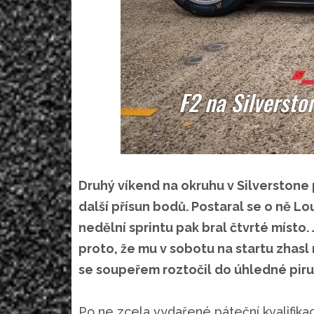
F2 na Silversto
Druhý víkend na okruhu v Silverston
další přísun bodů. Postaral se o ně Lo
nedělní sprintu pak bral čtvrté míst
proto, že mu v sobotu na startu zhasl
se soupeřem roztočil do úhledné piru
Po ne zcela vydařené páteční kvalifika