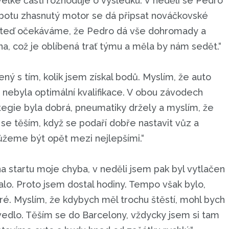
elké části rozhoduje o výsledku. V neděli se Pedro
obotu zhasnutý motor se dá připsat nováčkovské
ni teď očekáváme, že Pedro dá vše dohromady a
na, což je oblíbená trať týmu a měla by nám sedět.“
ý s tím, kolik jsem získal bodů. Myslím, že auto
 nebyla optimální kvalifikace. V obou závodech
tegie byla dobrá, pneumatiky držely a myslím, že
 se těším, když se podaří dobře nastavit vůz a
ůžeme být opět mezi nejlepšími.“
na startu moje chyba, v neděli jsem pak byl vytlačen
lo. Proto jsem dostal hodiny. Tempo však bylo,
é. Myslím, že kdybych měl trochu štěstí, mohl bych
vedlo. Těším se do Barcelony, vždycky jsem si tam