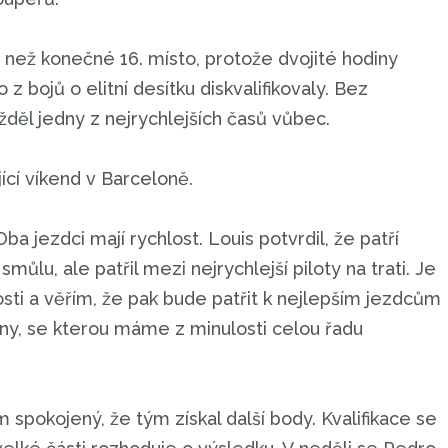
, než konečné 16. místo, protože dvojité hodiny
 bojů o elitní desítku diskvalifikovaly. Bez
jížděl jedny z nejrychlejších časů vůbec.
ící víkend v Barceloně.
ba jezdci mají rychlost. Louis potvrdil, že patří
můlu, ale patřil mezi nejrychlejší piloty na trati. Je
ti a věřím, že pak bude patřit k nejlepším jezdcům
ny, se kterou máme z minulosti celou řadu
 spokojený, že tým získal další body. Kvalifikace se