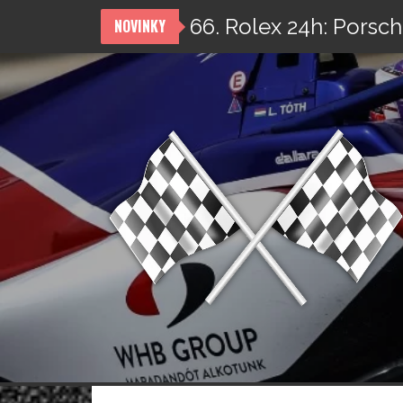
66. Rolex 24h: Porsch
NOVINKY
Přeskočit
na
obsah