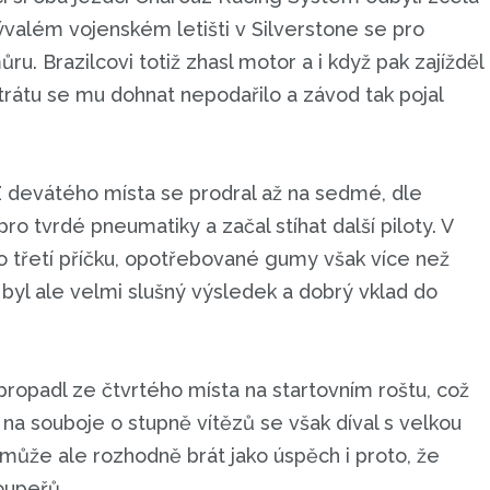
ývalém vojenském letišti v Silverstone se pro
u. Brazilcovi totiž zhasl motor a i když pak zajížděl
trátu se mu dohnat nepodařilo a závod tak pojal
 Z devátého místa se prodral až na sedmé, dle
pro tvrdé pneumatiky a začal stíhat další piloty. V
 o třetí příčku, opotřebované gumy však více než
 byl ale velmi slušný výsledek a dobrý vklad do
ropadl ze čtvrtého místa na startovním roštu, což
, na souboje o stupně vítězů se však díval s velkou
může ale rozhodně brát jako úspěch i proto, že
oupeřů.