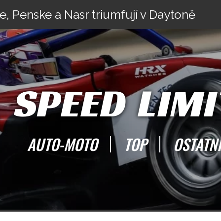
e, Penske a Nasr triumfují v Daytoně
SPEED LIMI
AUTO-MOTO
TOP
OSTATN