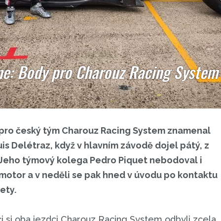
ne: Body pro Charouz Racing System z
e pro český tým Charouz Racing System znamenal
uis Delétraz, když v hlavním závodě dojel pátý, z
o. Jeho týmový kolega Pedro Piquet nebodoval i
 motor a v neděli se pak hned v úvodu po kontaktu
ety.
ci si oba jezdci Charouz Racing System odbyli zcela