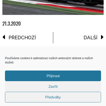
21.3.2020
PŘEDCHOZÍ
DALŠÍ
reklama
Používáme cookies k optimalizaci našich webových stránek a našich
služeb.
COPYRIGHT
© 2026 Speed Limit,
Příjmout
All Rights Reserved
Zavřít
KONTAKT
Předvolby