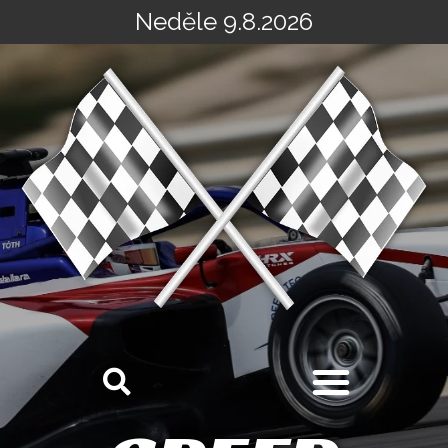
Neděle 9.8.2026
Přeskočit
na
obsah