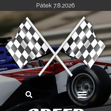
Pátek 7.8.2026
Přeskočit
na
obsah