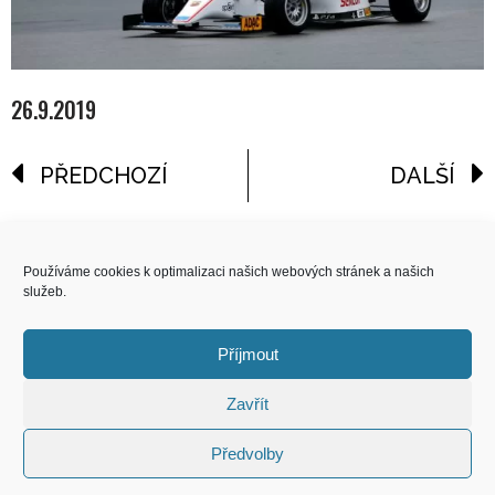
26.9.2019
PŘEDCHOZÍ
DALŠÍ
reklama
Používáme cookies k optimalizaci našich webových stránek a našich
služeb.
COPYRIGHT
© 2026 Speed Limit,
Příjmout
All Rights Reserved
Zavřít
KONTAKT
Předvolby