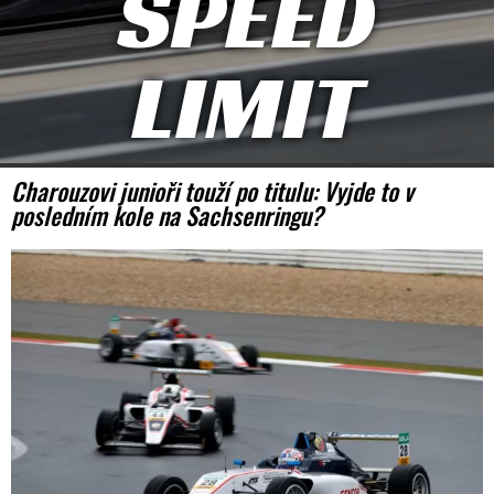
SPEED
LIMIT
Charouzovi junioři touží po titulu: Vyjde to v
posledním kole na Sachsenringu?