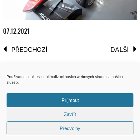
07.12.2021
PŘEDCHOZÍ
DALŠÍ
reklama
Používáme cookies k optimalizaci našich webových stránek a našich
služeb.
COPYRIGHT
© 2026 Speed Limit,
Příjmout
All Rights Reserved
Zavřít
KONTAKT
Předvolby