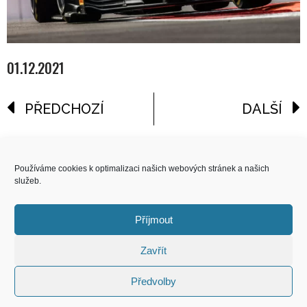
01.12.2021
PŘEDCHOZÍ
DALŠÍ
reklama
Používáme cookies k optimalizaci našich webových stránek a našich
služeb.
COPYRIGHT
© 2026 Speed Limit,
Příjmout
All Rights Reserved
Zavřít
KONTAKT
Předvolby