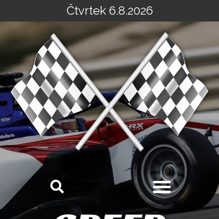
Čtvrtek 6.8.2026
Přeskočit
na
obsah