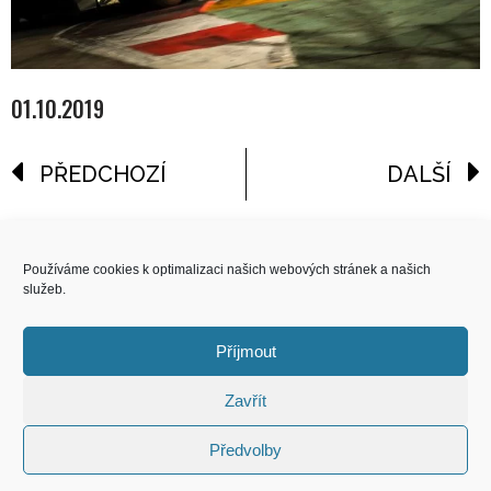
01.10.2019
PŘEDCHOZÍ
DALŠÍ
reklama
Používáme cookies k optimalizaci našich webových stránek a našich
služeb.
COPYRIGHT
© 2026 Speed Limit,
Příjmout
All Rights Reserved
Zavřít
KONTAKT
Předvolby