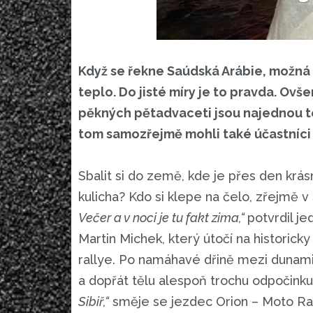
Když se řekne Saúdská Arábie, možná s
teplo. Do jisté míry je to pravda. Ov
pěkných pětadvaceti jsou najednou te
tom samozřejmě mohli také účastníci l
Sbalit si do země, kde je přes den krá
kulicha? Kdo si klepe na čelo, zřejmě v
Večer a v noci je tu fakt zima,“
potvrdil j
Martin Michek, který útočí na historic
rallye. Po namáhavé dřině mezi dunami
a dopřát tělu alespoň trochu odpočink
Sibiř,“
směje se jezdec Orion – Moto Ra