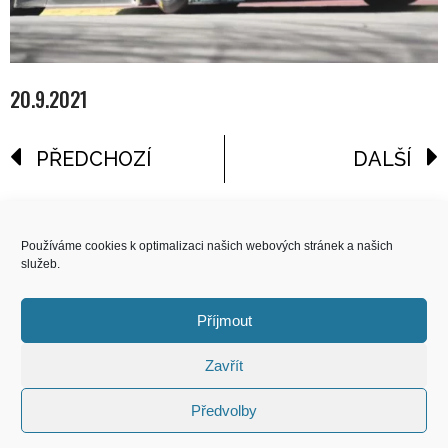
20.9.2021
PŘEDCHOZÍ
DALŠÍ
reklama
Používáme cookies k optimalizaci našich webových stránek a našich
služeb.
COPYRIGHT
© 2026 Speed Limit,
Příjmout
All Rights Reserved
Zavřít
KONTAKT
Předvolby