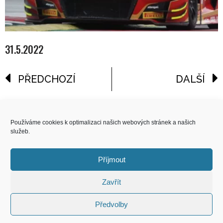
31.5.2022
PŘEDCHOZÍ
DALŠÍ
reklama
Používáme cookies k optimalizaci našich webových stránek a našich
služeb.
COPYRIGHT
© 2026 Speed Limit,
Příjmout
All Rights Reserved
Zavřít
KONTAKT
Předvolby