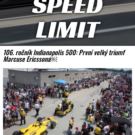
SPEED
LIMIT
106. ročník Indianapolis 500: První velký triumf
Marcuse Ericssona￼