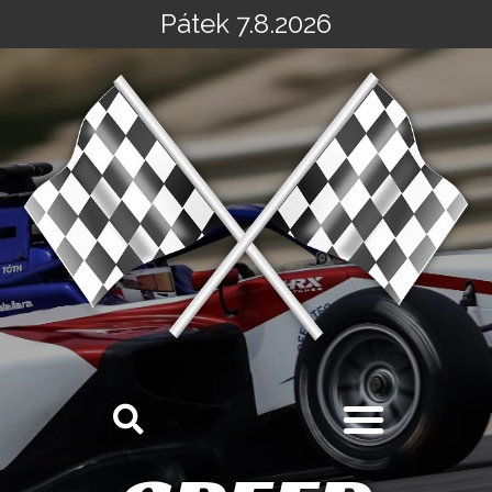
Pátek 7.8.2026
Přeskočit
na
obsah