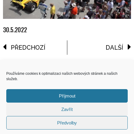
30.5.2022
PŘEDCHOZÍ
DALŠÍ
reklama
Používáme cookies k optimalizaci našich webových stránek a našich
služeb.
COPYRIGHT
© 2026 Speed Limit,
Příjmout
All Rights Reserved
Zavřít
KONTAKT
Předvolby